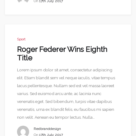
On
17th July 2017
Sport
Roger Federer Wins Eighth
Title
Lorem ipsum dolor sit amet, consectetur adipiscing
elit. Etiam blandit sem vel neque iaculis, vitae tempus
lacus pellentesque. Nullam sed est vel massa laoreet
varius. Sed euismod arcu ante, ac lacinia nunc
venenatis eget. Sed bibendum, turpis vitae dapibus
venenatis, urna ex blandit felis, eu faucibus mi sapien
non velit. Aenean eu tempor lectus. Nulla…
Redbranddesign
On
17th July 2017