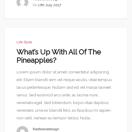
On
17th July 2017
Life Style
What’s Up With All Of The
Pineapples?
Lorem ipsum dolor sit amet, consectetur adipiscing
elit. Etiam blandit sem vel neque iaculis, vitae tempus
lacus pellentesque. Nullam sed est vel massa laoreet
varius. Sed euismod arcu ante, ac lacinia nunc
venenatis eget. Sed bibendum, turpis vitae dapibus
venenatis, urna ex blandit felis, eu faucibus mi sapien
non velit. Aenean eu tempor lectus. Nulla…
Redbranddesign